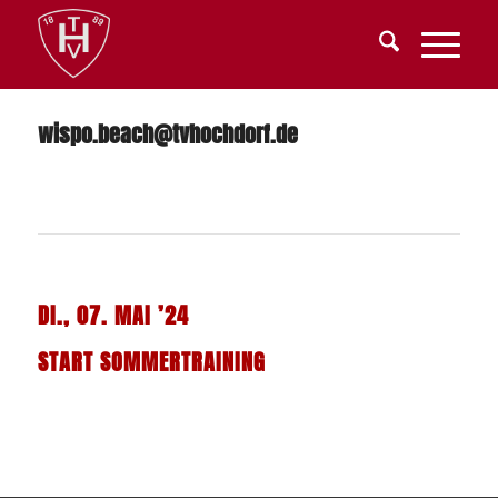
wispo.beach@tvhochdorf.de
DI., 07. MAI ’24
START SOMMERTRAINING