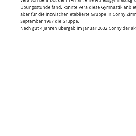
Vera von Behr bot dem TVH an, eine Fitnessgymnastikgr
Übungsstunde fand, konnte Vera diese Gymnastik anbiete
aber für die inzwischen etablierte Gruppe in Conny Zi
September 1997 die Gruppe.
Nach gut 4 Jahren übergab im Januar 2002 Conny der ak