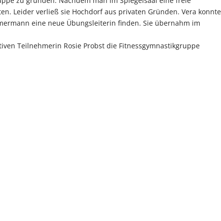
uppe zu gründen. Nachdem man im Spiegelsaal eine freie
n. Leider verließ sie Hochdorf aus privaten Gründen. Vera konnte
mmermann eine neue Übungsleiterin finden. Sie übernahm im
tiven Teilnehmerin Rosie Probst die Fitnessgymnastikgruppe