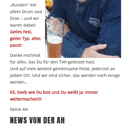
„Runden“ mit
allem Drum und
Dran – und wir
waren dabei!
Geiles Fest,
geiler Typ, alles
passt!
Danke nochmal
für alles, das Du für den TVH geleistet hast.
Und auf viele weitere gemeinsame Feste, jederzeit an
jedem Ort. Und wir sind sicher, das werden noch einige
werden…
KE, bleib wie Du bist und Du weißt ja: immer
weitermachen!!!
Deine AH
NEWS VON DER AH