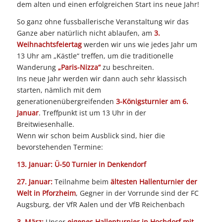
dem alten und einen erfolgreichen Start ins neue Jahr!
So ganz ohne fussballerische Veranstaltung wir das
Ganze aber natürlich nicht ablaufen, am
3.
Weihnachtsfeiertag
werden wir uns wie jedes Jahr um
13 Uhr am „Kästle“ treffen, um die traditionelle
Wanderung
„Paris-Nizza“
zu beschreiten.
Ins neue Jahr werden wir dann auch sehr klassisch
starten, nämlich mit dem
generationenübergreifenden
3-Königsturnier am 6.
Januar
. Treffpunkt ist um 13 Uhr in der
Breitwiesenhalle.
Wenn wir schon beim Ausblick sind, hier die
bevorstehenden Termine:
13. Januar: Ü-50 Turnier in Denkendorf
27. Januar:
Teilnahme beim
ältesten Hallenturnier der
Welt in Pforzheim
, Gegner in der Vorrunde sind der FC
Augsburg, der VfR Aalen und der VfB Reichenbach
3. März:
Unser
eigenes Hallenturnier in Hochdorf mit