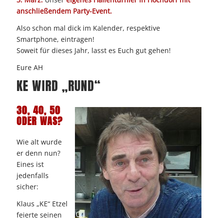
anschließendem Party-Event.
Also schon mal dick im Kalender, respektive
Smartphone, eintragen!
Soweit für dieses Jahr, lasst es Euch gut gehen!
Eure AH
KE WIRD „RUND“
30, 40, 50
ODER WAS?
Wie alt wurde
er denn nun?
Eines ist
jedenfalls
sicher:
Klaus „KE“ Etzel
feierte seinen