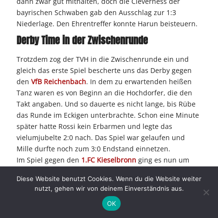
dann zwar gut mithalten, doch die Cleverness der
bayrischen Schwaben gab den Ausschlag zur 1:3
Niederlage. Den Ehrentreffer konnte Harun beisteuern.
Derby Time in der Zwischenrunde
Trotzdem zog der TVH in die Zwischenrunde ein und
gleich das erste Spiel bescherte uns das Derby gegen
den
VfB Reichenbach
. In dem zu erwartenden heißen
Tanz waren es von Beginn an die Hochdorfer, die den
Takt angaben. Und so dauerte es nicht lange, bis Rübe
das Runde im Eckigen unterbrachte. Schon eine Minute
später hatte Rossi kein Erbarmen und legte das
vielumjubelte 2:0 nach. Das Spiel war gelaufen und
Mille durfte noch zum 3:0 Endstand einnetzen.
Im Spiel gegen den
1.FC Kieselbronn
ging es nun um
den Einzug ins Halbfinale. In dieser spannenden Partie
Diese Website benutzt Cookies. Wenn du die Website weiter
fiel dann auch nur ein Treffer, dabei war es Jan Hägele
nutzt, gehen wir von deinem Einverständnis aus.
vorbehalten, den TVH unter die letzten vier zu schießen.
OK
Revanche im Halbfinale