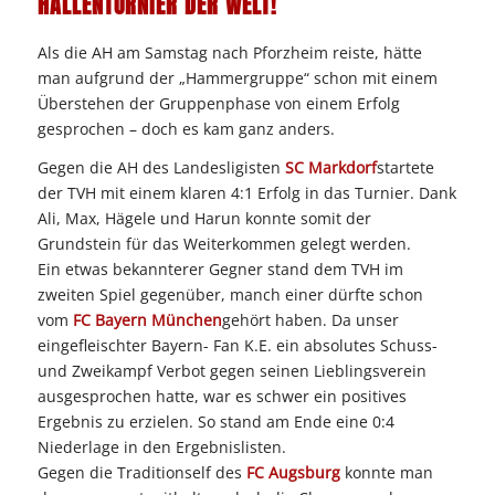
HALLENTURNIER DER WELT!
Als die AH am Samstag nach Pforzheim reiste, hätte
man aufgrund der „Hammergruppe“ schon mit einem
Überstehen der Gruppenphase von einem Erfolg
gesprochen – doch es kam ganz anders.
Gegen die AH des Landesligisten
SC Markdorf
startete
der TVH mit einem klaren 4:1 Erfolg in das Turnier. Dank
Ali, Max, Hägele und Harun konnte somit der
Grundstein für das Weiterkommen gelegt werden.
Ein etwas bekannterer Gegner stand dem TVH im
zweiten Spiel gegenüber, manch einer dürfte schon
vom
FC Bayern München
gehört haben. Da unser
eingefleischter Bayern- Fan K.E. ein absolutes Schuss-
und Zweikampf Verbot gegen seinen Lieblingsverein
ausgesprochen hatte, war es schwer ein positives
Ergebnis zu erzielen. So stand am Ende eine 0:4
Niederlage in den Ergebnislisten.
Gegen die Traditionself des
FC Augsburg
konnte man