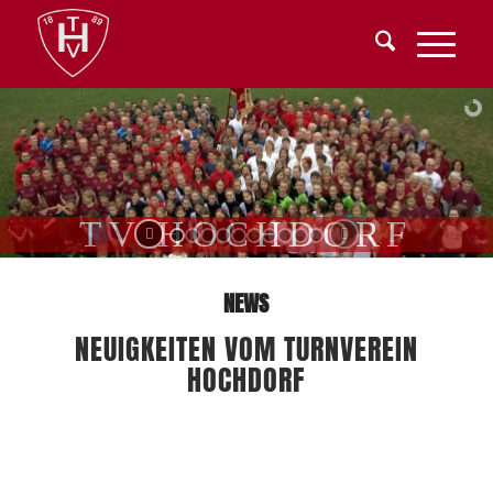
T
V
H
O
C
H
D
O
R
F
NEWS
NEUIGKEITEN VOM TURNVEREIN
HOCHDORF