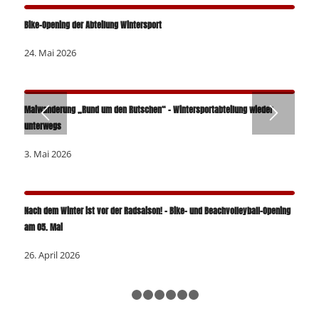
Bike-Opening der Abteilung Wintersport
24. Mai 2026
Maiwanderung „Rund um den Rutschen“ – Wintersportabteilung wieder
unterwegs
3. Mai 2026
Nach dem Winter ist vor der Radsaison! – Bike- und Beachvolleyball-Opening
am 05. Mai
26. April 2026
1
2
3
4
5
6
7